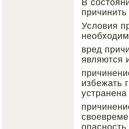
В состоян
причинить 
Условия п
необходим
вред причи
являются 
причинени
избежать 
устранена
причинени
своевремен
опасность