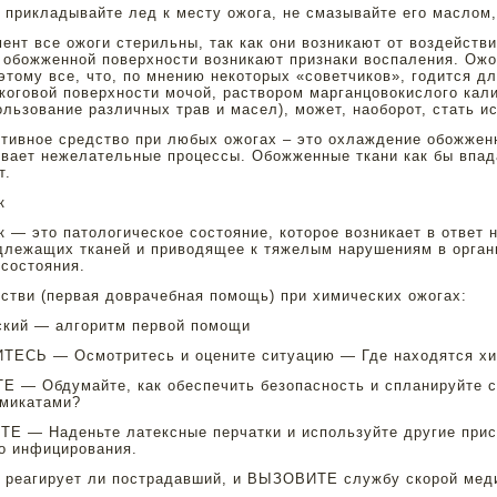
 прикладывайте лед к месту ожога, не смазывайте его маслом
ент все ожоги стерильны, так как они возникают от воздейств
 обожженной поверхности возникают признаки воспаления. Ожо
этому все, что, по мнению некоторых «советчиков», годится д
жоговой поверхности мочой, раствором марганцовокислого ка
ользование различных трав и масел), может, наоборот, стать и
ивное средство при любых ожогах – это охлаждение обожженн
вает нежелательные процессы. Обожженные ткани как бы впада
т.
к
 — это патологическое состояние, которое возникает в ответ 
длежащих тканей и приводящее к тяжелым нарушениям в орган
 состояния.
стви (первая доврачебная помощь) при химических ожогах:
ский — алгоритм первой помощи
ТЕСЬ — Осмотритесь и оцените ситуацию — Где находятся хи
 — Обдумайте, как обеспечить безопасность и спланируйте с
имикатами?
Е — Наденьте латексные перчатки и используйте другие прис
о инфицирования.
, реагирует ли пострадавший, и ВЫЗОВИТЕ службу скорой мед