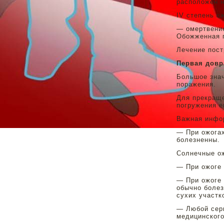
расположен н
IV степень о
— омертвение
Обожженная п
Лечение пост
Первая довр
Большое знач
поражения.
Для прекраще
погружения е
Важная инфо
— При ожогах
болезненны.
Солнечные ож
— При ожоге 
— При ожоге 
обычно болез
сухих участк
— Любой серь
медицинского