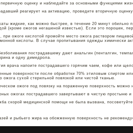
 первичную оценку и наблюдайте за основными функциями жиз
радавший реагирует на активацию, проведите вторичную оценку
каты жидкие, как можно быстрее, в течение 20 минут обильно
дой (кроме ожогов негашеной известью). Если это порошек, пе
о, при ожоге кислотой промойте место ожога раствором пищев
монной кислоты. В случае пропитывания одежды химически а
безболивания пострадавшему дают анальгин (пенталгин, темпал
ирина и одну димедрола.
тия врача напоите пострадавшего горячим чаем, кофе или щел
енные поверхности после обработки 70% этиловым спиртом или
о ожога сухой стерильной повязкой или чистой тканью.
ическом ожоге под повязку на пораженную поверхность можно 
рных ожогах пострадавшего завертывают в чистую простыню и
жба скорой медицинской помощи не была вызвана, посоветуйте
зей и рыбьего жира на обожженную поверхность не рекоменду