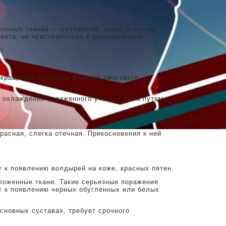
женных тканей — сухожилий, мышц и костей.
вета, не чувствительна к раздражениям.
е.
кращение действия фактора ожогового
 охлаждение пораженного участка тела путем
расная, слегка отечная. Прикосновения к ней
т к появлению волдырей на коже, красных пятен.
ложенные ткани. Такие серьезные поражения
ет к появлению черных обугленных или белых
основных суставах, требует срочного