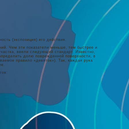
ость (экспозиция) его действия.
ий. Чем эти показатели меньше, тем быстрее и
участка, ввели следующий стандарт. Известно,
 определить долю поврежденной поверхности, в
ваемое правило «девяток»). Так, каждая рука
ее.
гов: