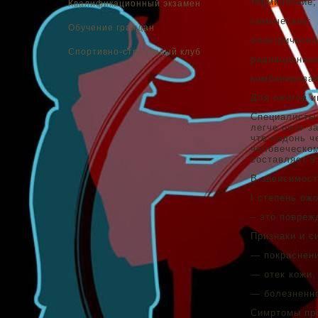
термические;
Квалификационный экзамен
химические;
Обучение граждан
электрически
Спортивно-стрелковый клуб
радиационные
комбинирова
Для ожогов и
Специалисты 
легче ожог з
что ладонь ч
человеческом
составляет 9
В зависимост
I степень ожо
– это повреж
Признаки и с
— покраснени
— отек кожи,
— болезненно
Симртомы про