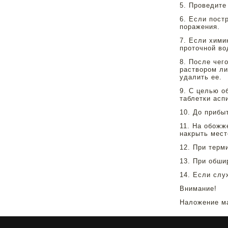
5. Проведите
6. Если пост
поражения.
7. Если хими
проточной во
8. После чег
раствором ли
удалить ее.
9. С целью о
таблетки асп
10. До прибы
11. На обожж
накрыть мест
12. При терм
13. При обши
14. Если слу
Внимание!
Наложение ма