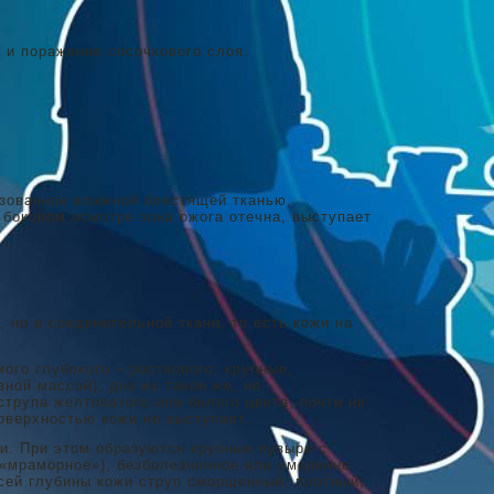
 и поражение сосочкового слоя.
азованное влажной блестящей тканью,
 боковом осмотре зона ожога отечна, выступает
 но и соединительной ткани, то есть кожи на
ого глубокого – росткового; крупные,
ой массой); дно их такое же, но
трупа желтоватого или белого цвета, почти не
оверхностью кожи не выступает.
ни. При этом образуются крупные пузыри с
(«мраморное»), безболезненное или умеренно
сей глубины кожи струп сморщенный, плотный;