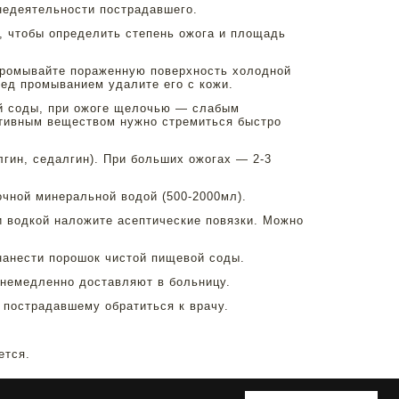
недеятельности пострадавшего.
, чтобы определить степень ожога и площадь
 промывайте пораженную поверхность холодной
ред промыванием удалите его с кожи.
ой соды, при ожоге щелочью — слабым
ктивным веществом нужно стремиться быстро
гин, седалгин). При больших ожогах — 2-3
очной минеральной водой (500-2000мл).
 водкой наложите асептические повязки. Можно
нанести порошок чистой пищевой соды.
 немедленно доставляют в больницу.
 пострадавшему обратиться к врачу.
ется.