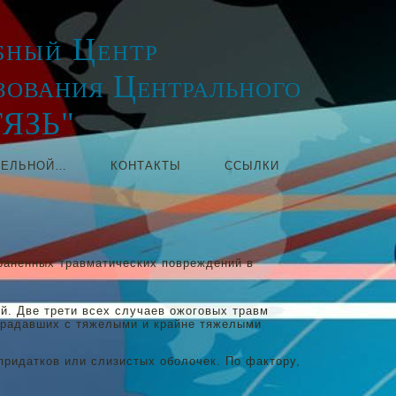
ный Центр
зования Центрального
ТЯЗЬ"
ТЕЛЬНОЙ…
КОНТАКТЫ
ССЫЛКИ
раненных травматических повреждений в
й. Две трети всех случаев ожоговых травм
страдавших с тяжелыми и крайне тяжелыми
придатков или слизистых оболочек. По фактору,