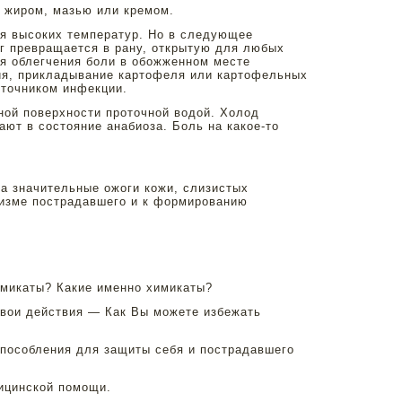
, жиром, мазью или кремом.
ия высоких температур. Но в следующее
г превращается в рану, открытую для любых
ля облегчения боли в обожженном месте
лия, прикладывание картофеля или картофельных
сточником инфекции.
ой поверхности проточной водой. Холод
ют в состояние анабиоза. Боль на какое-то
на значительные ожоги кожи, слизистых
изме пострадавшего и к формированию
микаты? Какие именно химикаты?
вои действия — Как Вы можете избежать
пособления для защиты себя и пострадавшего
ицинской помощи.