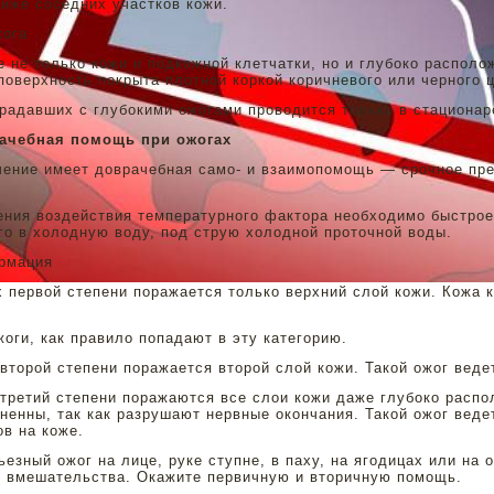
иже соседних участков кожи.
жога
 не только кожи и подкожной клетчатки, но и глубоко располо
оверхность покрыта плотной коркой коричневого или черного ц
радавших с глубокими ожогами проводится только в стационар
ачебная помощь при ожогах
ение имеет доврачебная само- и взаимопомощь — срочное пре
ния воздействия температурного фактора необходимо быcтрое
го в холодную воду, под струю холодной проточной воды.
рмация
 первой степени поражается только верхний слой кожи. Кожа к
оги, как правило попадают в эту категорию.
второй степени поражается второй слой кожи. Такой ожог веде
третий степени поражаются все слои кожи даже глубоко распо
ненны, так как разрушают нервные окончания. Такой ожог вед
ов на коже.
езный ожог на лице, руке ступне, в паху, на ягодицах или на 
 вмешательства. Окажите первичную и вторичную помощь.