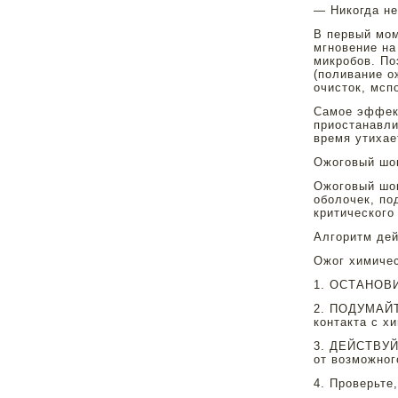
— Никогда не
В первый мом
мгновение на
микробов. По
(поливание о
очисток, мсп
Самое эффект
приостанавли
время утихае
Ожоговый шо
Ожоговый шок
оболочек, по
критического
Алгоритм дей
Ожог химиче
1. ОСТАНОВИ
2. ПОДУМАЙТЕ
контакта с х
3. ДЕЙСТВУЙТ
от возможног
4. Проверьте