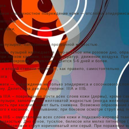
ога
окое поверхностное повреждение кожи — отслойка эпидермиса
имптомы:
е кожи,
е пузырей, наполненных прозрачной жидкостью.
рыва пузырей наблюдается ярко-красное или розовое дно, обр
при легком касании, смене температур, движении воздуха. При
стью покровов. Заживление длится 5-6 дней и более.
 и второй степени заживают, как правило, самостоятельно.
жога
жеги — повреждение не только эпидермиса и сосочкового слоя,
у. Делится на две подстепени: IIIА и IIIБ.
а IIIА – повреждение почти всех слоев кожи (дермы), кроме сам
пузыри, заполненные желтоватой жидкостью (иногда желеобразн
ость при касании может быть снижена. Возможно образование с
ого к касанию, покалыванию; при боковом осмотре струп над п
а IIIБ – омертвление всех слоев кожи и подкожно-жировой тка
жидкостью. Дно сухое, тусклое, белесое или мелко пятнистое 
ое. Возможен струп коричневатый или серый. При поражении в