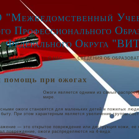
 "Межведомственный Учеб
го Профессионального Обра
Федерального Округа "ВИ
ВАКАНСИИ
О НАС
СВЕДЕНИЯ ОБ ОБРАЗОВА
 помощь при ожогах
Ожоги является одними из самых распрост
мире.
сными ожоги становятся для маленьких детей и пожилых люде
 быту. При этом характерным является увеличение группы по
.
ажение — это открытое повреждение или деструкция кожи, ее 
ал повреждение, ожоги распределяются на 4-вида: