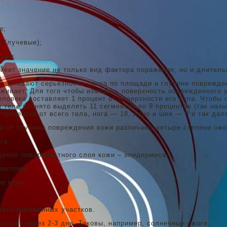
е;
 (лучевые);
нные.
меет значение не только вид фактора поражения, но и длительн
оценивают серьезность ожога по площади и глубине поврежден
аживает. Для того чтобы измерить поверхность поврежденного 
еловека составляет 1 процент от поверхности его тела. Чтобы
 теле принято выделять 11 сегментов по 9 процентов (так назы
 процентов от всего тела, нога — 18, лицо и шея — 9 и так дал
и от глубины повреждения кожи различают четыре степени ожо
га
дение поверхностного слоя кожи – эпидермиса.
имптомы:
е кожи,
сть пораженных участков.
ходят через 2-3 дня. Таковы, например, солнечные ожоги.