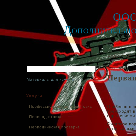
ООО
Дополнительно
НОВОСТИ
Первая
Материалы для изучения
Услуги
Профессиональная подготовка
Особенно опа
происходят в
поражениями
Переподготовка
Ожоговое пор
Периодическая проверка
который вызв