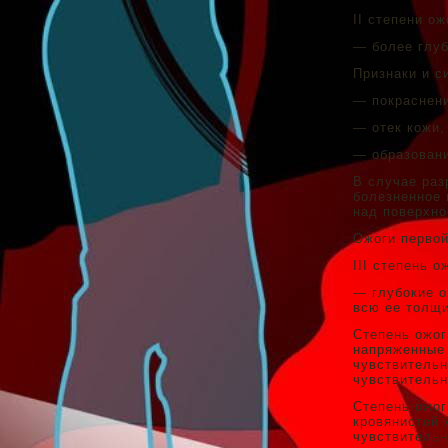
II степени ож
— более глуб
Признаки и с
— покраснени
— отек кожи,
— образовани
В случае раз
болезненное 
над поверхно
Ожоги первой
III степень о
— глубокие о
всю ее толщин
Степень ожог
напряженные 
чувствительн
чувствительн
Степень ожог
кровянистой 
чувствительн