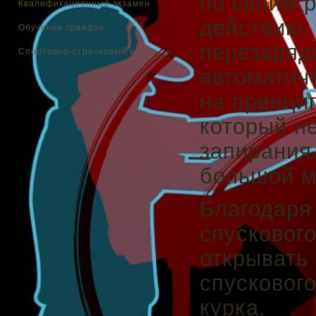
по своим р
Квалификационный экзамен
действию.
Обучение граждан
перезаряд
Спортивно-стрелковый клуб
автоматич
на принци
который н
запирания
большой м
Благодаря
спусковог
открывать
спусковог
курка.