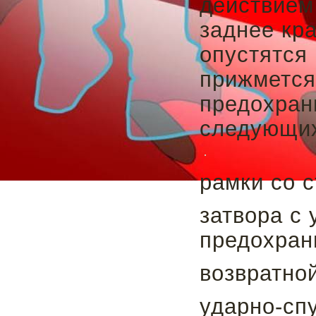
действием
заднее кр
опустятся
прижмется 
предохран
следующих
рамки со с
затвора с
предохран
возвратно
ударно-сп