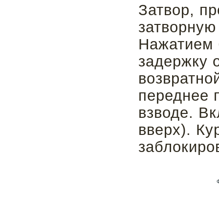
Затвор, п
затворную
Нажатием 
задержку о
возвратно
переднее 
взводе. В
вверх). Ку
заблокиро