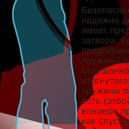
Безопасно
надежно д
имеет пре
затвора. К
предохран
пружины по
отпущенно
изогнутого
пружины по
есть (отбо
впереди пр
как спуско