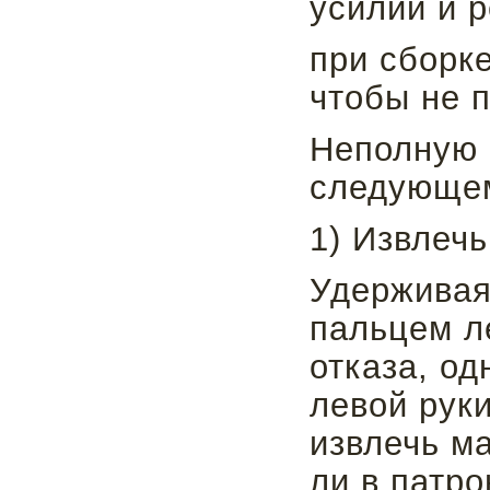
усилий и р
при сборк
чтобы не п
Неполную 
следующем
1) Извлечь
Удерживая
пальцем л
отказа, о
левой рук
извлечь ма
ли в патро